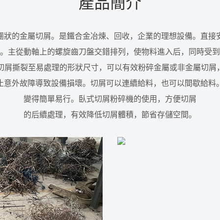
產品簡介
團狀的金屬切屑。是鐵合金冶煉、回收，企業的理想設備。直接
。主從動軸上的螺旋齒刀盤交錯排列，使物料進入后，同時受到
將切屑撕裂至易處理的形狀尺寸，可以有效粉碎金屬或非金屬切屑
止意外故障導致設備損壞。切屑可以連續給料，也可以間歇給料
變得簡單易行。臥式切屑粉碎機的使用，方便切屑
的后續處理，有效降低切屑體積，節省存儲空間。