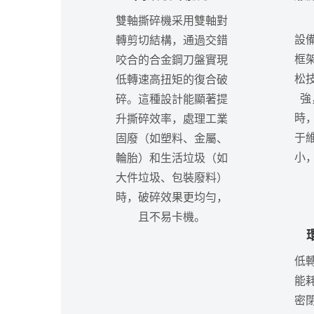
雙軸撕碎機采用雙軸對
設
轉剪切結構，通過交錯
框
咬合的合金鋼刀盤實現
松
低轉速高扭矩的復合破
強
碎。這種設計能顯著提
時
升撕碎效率，處理工業
于
固廢（如塑料、金屬、
小
輪胎）和生活垃圾（如
大件垃圾、包裝廢料）
時，破碎效果更均勻，
且不易卡機。
低
能
密