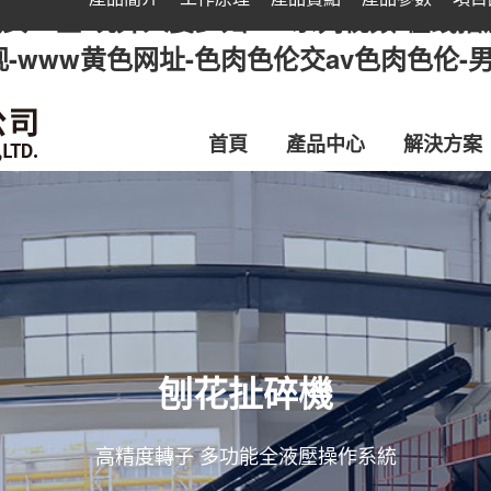
女一区-玩弄人妻少妇500系列视频-在线播
视-www黄色网址-色肉色伦交av色肉色伦
首頁
產品中心
解決方案
刨花扯碎機
高精度轉子 多功能全液壓操作系統