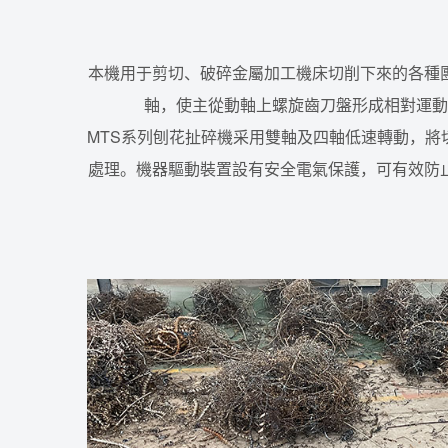
本機用于剪切、破碎金屬加工機床切削下來的各種
軸，使主從動軸上螺旋齒刀盤形成相對運動
MTS系列刨花扯碎機采用雙軸及四軸低速轉動，
處理。機器驅動裝置設有安全電氣保護，可有效防