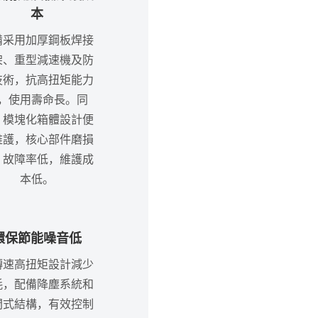
本
備采用加厚鋼板焊接
架、重型減速機及防
技術，抗高扭矩能力
，使用壽命長。同
，模塊化箱體設計便
維護，核心部件磨損
，故障率低，維護成
本低。
環保節能噪音低
轉速高扭矩設計減少
耗，配備降塵系統和
閉式結構，有效控制