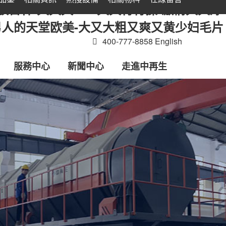
放日韩-久久久xxx-久久青青操-激情久久婷
-男人的天堂欧美-大又大粗又爽又黄少妇毛片
400-777-8858
English
服務中心
新聞中心
走進中再生