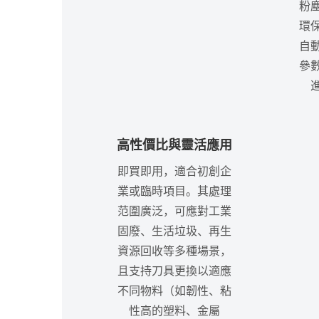
粉
環
自
參
高性價比與靈活應用
即買即用，適合初創企
業或臨時項目。其處理
范圍廣泛，可應對工業
固廢、生活垃圾、再生
資源回收等多種場景，
且支持刀具更換以適應
不同物料（如韌性、粘
性高的塑料、金屬