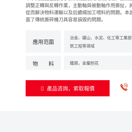
調整正轉與反轉作業，主動軸與被動軸作用撕扯，
從而解決物料運輸以及后續細加工喂料的問題。本
面了傳統撕碎機刀具容易損毀的問題。
冶金、礦山、水泥、化工等工業部
應用
范圍
筑工程等領域
物
料
鐵屑，金屬刨花
產品咨詢，索取報價