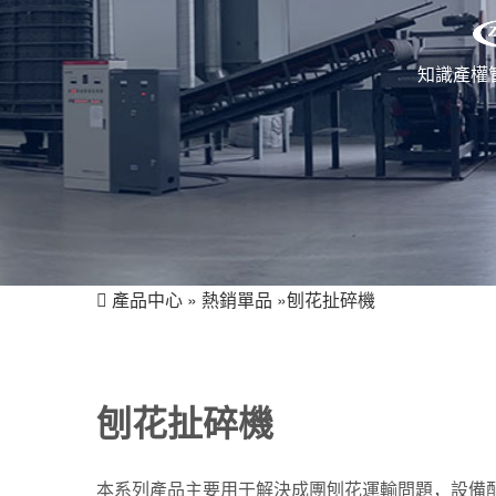
知識產權
產品中心
»
熱銷單品
»刨花扯碎機
刨花扯碎機
本系列產品主要用于解決成團刨花運輸問題，設備