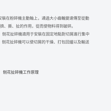
安裝在粉碎機主動軸上，通過大小齒輪變速傳至從動
擠、撕、扯的作用，從而使物料得到破碎。
，刨花扯碎機適用于安裝在固定地點對切屑進行集中
。刨花扯碎機可以使切屑的干燥、打包回爐以及輸送