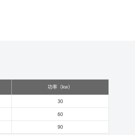
功率（kw）
30
60
90