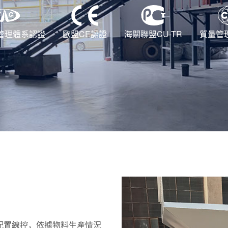
管理體系認證
歐盟CE認證
海關聯盟CU-TR
質量管
配置線控，依據物料生產情況