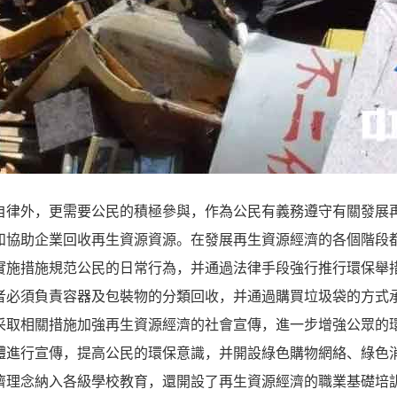
自律外，更需要公民的積極參與，作為公民有義務遵守有關發展
和協助企業回收再生資源資源。在發展再生資源經濟的各個階段
實施措施規范公民的日常行為，并通過法律手段強行推行環保舉
者必須負責容器及包裝物的分類回收，并通過購買垃圾袋的方式
采取相關措施加強再生資源經濟的社會宣傳，進一步增強公眾的
體進行宣傳，提高公民的環保意識，并開設綠色購物網絡、綠色
濟理念納入各級學校教育，還開設了再生資源經濟的職業基礎培