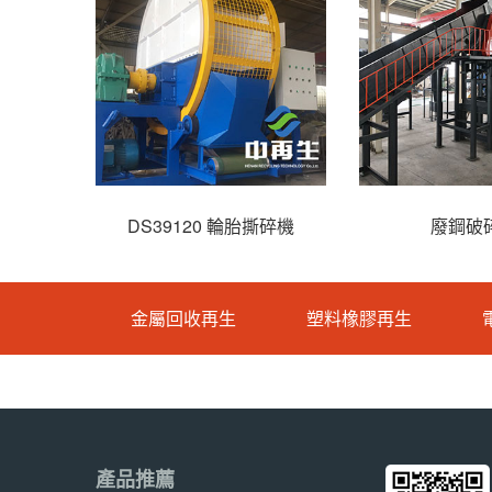
機
DS39120 輪胎撕碎機
廢鋼破
金屬回收再生
塑料橡膠再生
產品推薦