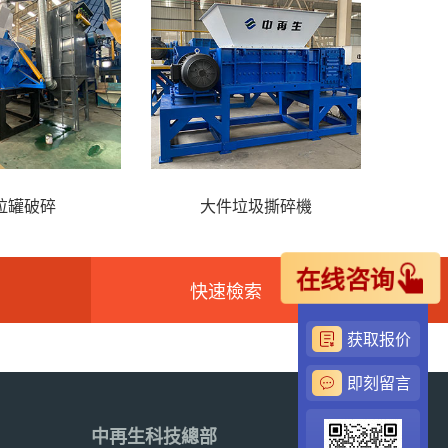
拉罐破碎
大件垃圾撕碎機
FS
在线咨询
快速檢索
获取报价
即刻留言
中再生科技總部